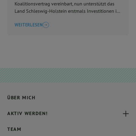
Koalitionsvertrag vereinbart, nun unterstützt das
Land Schleswig-Holstein erstmals Investitionen in
der f ...
WEITERLESEN
ÜBER MICH
AKTIV WERDEN!
TEAM