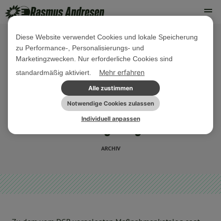
Diese Website verwendet Cookies und lokale Speicherung
zu Performance-, Personalisierungs- und
06. JULI 2017
Marketingzwecken. Nur erforderliche Cookies sind
PM Wir wollen soziale
Mehr erfahren
standardmäßig aktiviert.
Arbeitsmarktpolitik und
Alle zustimmen
Wirtschaftsfreundlichkeit in
Notwendige Cookies zulassen
Individuell anpassen
Einklang bringen
ARCHIV