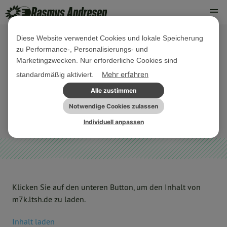
Diese Website verwendet Cookies und lokale Speicherung
zu Performance-, Personalisierungs- und
22. FEBRUAR 2017
Marketingzwecken. Nur erforderliche Cookies sind
Rede und PM Küstenkoalition mit
Mehr erfahren
standardmäßig aktiviert.
Blick für die Sparkassen
Alle zustimmen
Notwendige Cookies zulassen
ARCHIV
Individuell anpassen
Klicken Sie auf den unteren Button, um den Inhalt von
m7k.ltsh.de zu laden.
Inhalt laden