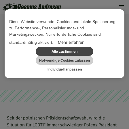
Diese Website verwendet Cookies und lokale Speicherung
zu Performance-, Personalisierungs- und
15. SEPTEMBER 2020
Marketingzwecken. Nur erforderliche Cookies sind
Rede: Wir Grüne finden: Kein
Mehr erfahren
standardmäßig aktiviert.
Präsident der Welt hat das Recht
Alle zustimmen
gegen Minderheiten zu hetzen!
Notwendige Cookies zulassen
Individuell anpassen
LGBTIQ*
REDEN UND VIDEO
Seit der polnischen Präsidentschaftswahl wird die
Situation für LGBTI* immer schwieriger. Polens Präsident