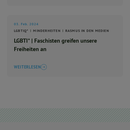
03. Feb. 2024
LGBTIQ*
MINDERHEITEN
RASMUS IN DEN MEDIEN
LGBTI* | Faschisten greifen unsere
Freiheiten an
WEITERLESEN