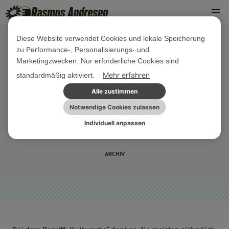
Diese Website verwendet Cookies und lokale Speicherung
zu Performance-, Personalisierungs- und
23. MÄRZ 2018
Marketingzwecken. Nur erforderliche Cookies sind
Rede (zu Protokoll gegeben):
Mehr erfahren
standardmäßig aktiviert.
Bewerbung immaterielles UNESCO-
Alle zustimmen
Weltkulturerbe „Deutsch-dänisches
Notwendige Cookies zulassen
Individuell anpassen
Grenzland“ unterstützen
ARCHIV