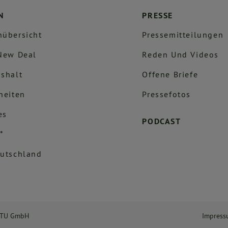
N
PRESSE
übersicht
Pressemitteilungen
New Deal
Reden Und Videos
shalt
Offene Briefe
heiten
Pressefotos
es
PODCAST
*
utschland
NTU GmbH
Impres