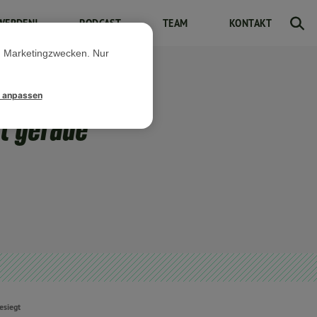
WERDEN!
PODCAST
TEAM
KONTAKT
d Marketingzwecken. Nur
l anpassen
at gerade
esiegt