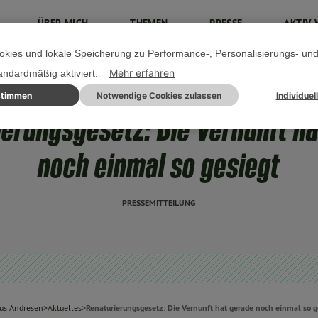
ÜBER MICH
THEMEN
PRESSE
AKTIV 
kies und lokale Speicherung zu Performance-, Personalisierungs- un
Mehr erfahren
tandardmäßig aktiviert.
stimmen
Notwendige Cookies zulassen
Individuel
12. JULI 2023
erungsgesetz: Die Vernunft h
noch einmal so gesiegt
PRESSEMITTEILUNG
us Andresen
>
Aktuelles
>
Renaturierungsgesetz: Die Vernunft hat gerade noch einmal so g