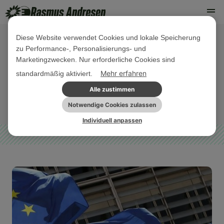
Diese Website verwendet Cookies und lokale Speicherung
zu Performance-, Personalisierungs- und
26. MÄRZ 2025
Marketingzwecken. Nur erforderliche Cookies sind
Herzlichen Glückwunsch, Schengen
Mehr erfahren
standardmäßig aktiviert.
Alle zustimmen
NORDDEUTSCHLAND
PARLAMENTARISCHE
PRESSEMITTEILUNG
SONSTIGES
AKTIVITÄTEN
Notwendige Cookies zulassen
Individuell anpassen