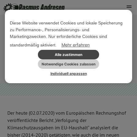
Diese Website verwendet Cookies und lokale Speicherung
zu Performance-, Personalisierungs- und
02. JULI 2020
Marketingzwecken. Nur erforderliche Cookies sind
Schön gerechnet: Klimaausgaben im
Mehr erfahren
standardmäßig aktiviert.
EU-Haushalt
Alle zustimmen
Notwendige Cookies zulassen
EU-HAUSHALT
PRESSEMITTEILUNG
Individuell anpassen
Der heute (02.07.2020) vom Europäischen Rechnungshof
veröffentlichte Bericht „Verfolgung der
Klimaschutzausgaben im EU-Haushalt“ analysiert die
bisher (2014-2020) getätigten, wie auch die im neuen