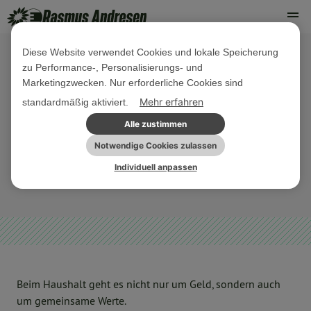
Diese Website verwendet Cookies und lokale Speicherung
zu Performance-, Personalisierungs- und
22. JANUAR 2020
Marketingzwecken. Nur erforderliche Cookies sind
Schutz der Menschenrechte – Meine
Mehr erfahren
standardmäßig aktiviert.
Frage an den kroatischen
Alle zustimmen
Finanzminister Marić
Notwendige Cookies zulassen
Individuell anpassen
REDEN UND VIDEO
SONSTIGES
Beim Haushalt geht es nicht nur um Geld, sondern auch
um gemeinsame Werte.