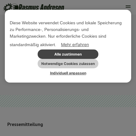
Diese Website verwendet Cookies und lokale Speicherung
zu Performance-, Personalisierungs- und
17. JANUAR 2023
Marketingzwecken. Nur erforderliche Cookies sind
Schwedische Ratspräsidentschaft:
Mehr erfahren
standardmäßig aktiviert.
In der Krise brauchen wir Mut für
Alle zustimmen
Neues statt ideologischer Schatten!
Notwendige Cookies zulassen
Individuell anpassen
PARLAMENTARISCHE AKTIVITÄTEN
PRESSEMITTEILUNG
Pressemitteilung