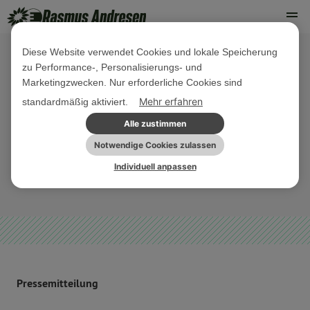
Diese Website verwendet Cookies und lokale Speicherung
zu Performance-, Personalisierungs- und
08. FEBRUAR 2024
Marketingzwecken. Nur erforderliche Cookies sind
Stabilitäts- und Wachstumspakt:
Mehr erfahren
standardmäßig aktiviert.
Mitgliedstaaten müssen sich
Alle zustimmen
bewegen!
Notwendige Cookies zulassen
Individuell anpassen
EU-WIRTSCHAFT
PRESSEMITTEILUNG
Pressemitteilung