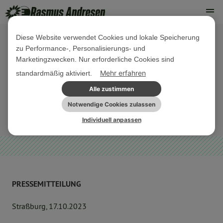
Diese Website verwendet Cookies und lokale Speicherung
zu Performance-, Personalisierungs- und
17. OKTOBER 2023
Marketingzwecken. Nur erforderliche Cookies sind
Stationäre Grenzkontrollen sind jetzt
Mehr erfahren
standardmäßig aktiviert.
ein falsches Signal!
Alle zustimmen
Notwendige Cookies zulassen
NORDDEUTSCHLAND
PRESSEMITTEILUNG
Individuell anpassen
PRESSEMITTEILUNG
Straßburg, 17.10.2023