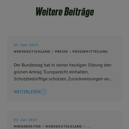
Weitere Beiträge
05. Juni 2025
NORDDEUTSCHLAND
PRESSE
PRESSEMITTEILUNG
Der Bundestag hat in seiner heutigen Sitzung den
grünen Antrag “Europarecht einhalten,
Schutzbedürftige schützen, Zurückweisungen an
den Binnengrenzen beenden”, der die
WEITERLESEN
Bundesregierung dazu auffordert ...
02. Juli 2025
MINDERHEITEN
NORDDEUTSCHLAND
...