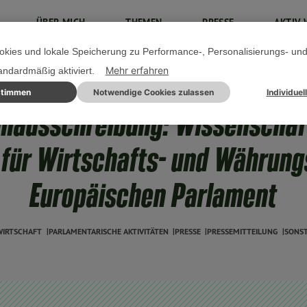
ÜBER MICH
THEMEN
PRESSE
AKTIV 
kies und lokale Speicherung zu Performance-, Personalisierungs- un
Mehr erfahren
tandardmäßig aktiviert.
stimmen
Notwendige Cookies zulassen
Individuel
11. NOVEMBER 2024
enausschreibung: Wissenschaf
 für Wirtschafts- und Währungs
Europäischen Parlament
WIRTSCHAFT
PARLAMENTARISCHE AKTIVITÄTEN
PRESSE
PRESSEMITTEILUNG
SONST