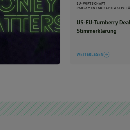
EU-WIRTSCHAFT
PARLAMENTARISCHE AKTIVIT
...
US-EU-Turnberry Deal
Stimmerklärung
WEITERLESEN