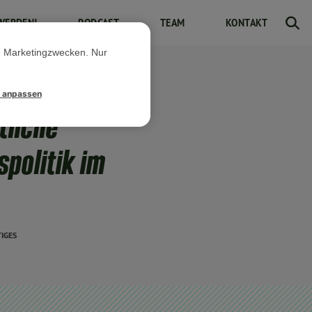
WERDEN!
PODCAST
TEAM
KONTAKT
d Marketingzwecken. Nur
l anpassen
tliche
politik im
IGES