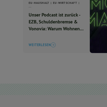
EU-HAUSHALT
EU-WIRTSCHAFT
...
Unser Podcast ist zurück -
EZB, Schuldenbremse &
Vonovia: Warum Wohnen
so teuer ist
WEITERLESEN