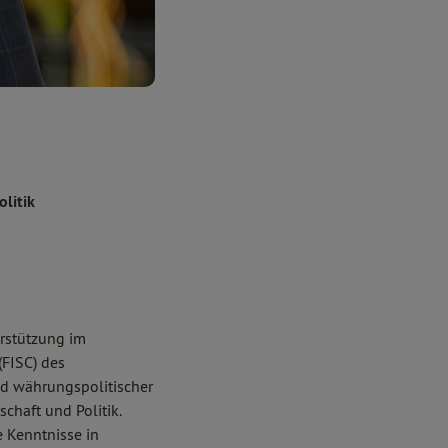
litik
erstützung im
FISC) des
und währungspolitischer
chaft und Politik.
e Kenntnisse in