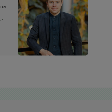
ÄTEN
 -