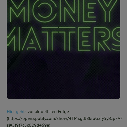
Hier gehts
zur aktuellsten Folge
(https://open.spotify.com/show/4TMxgdJ8kroGxfySyBzpkA?
si=5f9f7c5c029d469e)