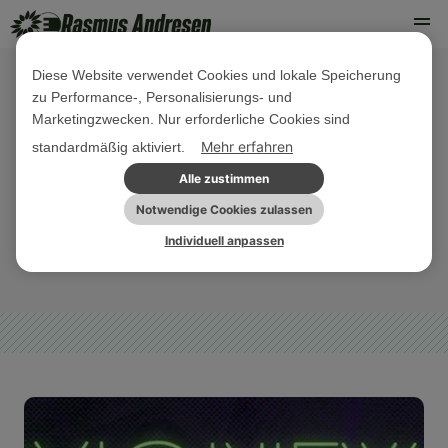
Diese Website verwendet Cookies und lokale Speicherung
zu Performance-, Personalisierungs- und
30. MÄRZ 2026
Marketingzwecken. Nur erforderliche Cookies sind
Unser Podcast ist zurück - EZB,
Mehr erfahren
standardmäßig aktiviert.
Schuldenbremse & Vonovia: Warum
Alle zustimmen
Wohnen so teuer ist
Notwendige Cookies zulassen
Individuell anpassen
EU-HAUSHALT
EU-WIRTSCHAFT
PODCAST
PRESSEMITTEILUNG