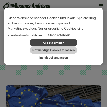
Diese Website verwendet Cookies und lokale Speicherung
zu Performance-, Personalisierungs- und
09. JUNI 2022
Marketingzwecken. Nur erforderliche Cookies sind
Verfassungskonvent: Das
Mehr erfahren
standardmäßig aktiviert.
Einstimmigkeitsprinzip muss weg!
Alle zustimmen
Notwendige Cookies zulassen
PARLAMENTARISCHE AKTIVITÄTEN
PRESSEMITTEILUNG
Individuell anpassen