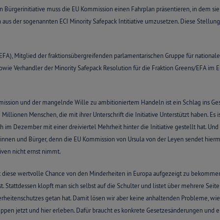
Bürgerinitiative muss die EU Kommission einen Fahrplan präsentieren, in dem sie 
 aus der sogenannten ECI Minority Safepack Intitiative umzusetzen. Diese Stell
FA), Mitglied der fraktionsübergreifenden parlamentarischen Gruppe für nationale
wie Verhandler der Minority Safepack Resolution für die Fraktion Greens/EFA im 
ission und der mangelnde Wille zu ambitioniertem Handeln ist ein Schlag ins Gesich
2 Millionen Menschen, die mit ihrer Unterschrift die Initiative Unterstützt haben. Es i
 im Dezember mit einer dreiviertel Mehrheit hinter die Initiative gestellt hat. Und 
innen und Bürger, denn die EU Kommission von Ursula von der Leyen sendet hiermit 
iven nicht ernst nimmt.
t diese wertvolle Chance von den Minderheiten in Europa aufgezeigt zu bekommen
. Stattdessen klopft man sich selbst auf die Schulter und listet über mehrere Seit
erheitenschutzes getan hat. Damit lösen wir aber keine anhaltenden Probleme, wie
ppen jetzt und hier erleben. Dafür braucht es konkrete Gesetzesänderungen und e