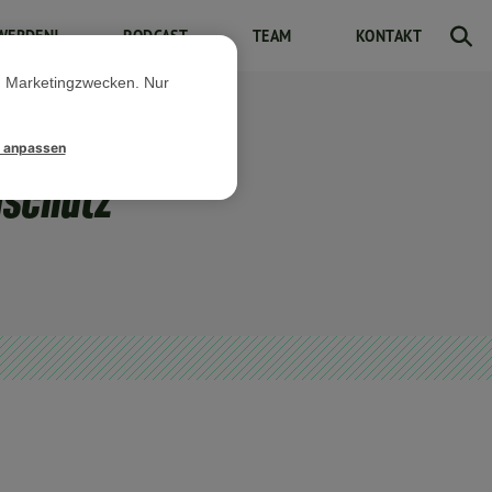
WERDEN!
PODCAST
TEAM
KONTAKT
d Marketingzwecken. Nur
l anpassen
nschutz