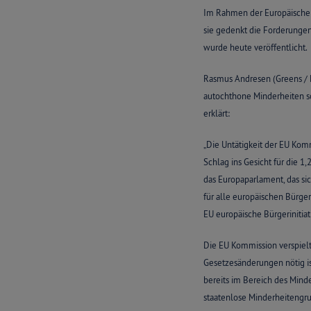
Im Rahmen der Europäischen 
sie gedenkt die Forderungen
wurde heute veröffentlicht.
Rasmus Andresen (Greens / E
autochthone Minderheiten so
erklärt:
„Die Untätigkeit der EU Komm
Schlag ins Gesicht für die 1,
das Europaparlament, das sich
für alle europäischen Bürger
EU europäische Bürgerinitiat
Die EU Kommission verspiel
Gesetzesänderungen nötig ist
bereits im Bereich des Mind
staatenlose Minderheitengru