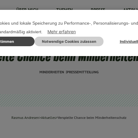
ÜBER MICH
THEMEN
PRESSE
AKTIV 
kies und lokale Speicherung zu Performance-, Personalisierungs- un
Mehr erfahren
tandardmäßig aktiviert.
stimmen
Notwendige Cookies zulassen
Individuel
15. JANUAR 2021
elte Chance beim Minderheite
MINDERHEITEN
PRESSEMITTEILUNG
Rasmus Andresen
>
Aktuelles
>
Verspielte Chance beim Minderheitenschutz