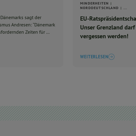
MINDERHEITEN
NORDDEUTSCHLAND
...
 Dänemarks sagt der
EU-Ratspräsidentscha
asmus Andresen: “Dänemark
Unser Grenzland darf
ordernden Zeiten für ...
vergessen werden!
WEITERLESEN