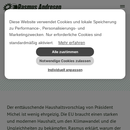
Diese Website verwendet Cookies und lokale Speicherung
zu Performance-, Personalisierungs- und
19. FEBRUAR 2020
Marketingzwecken. Nur erforderliche Cookies sind
Wir brauchen einen besseren EU-
Mehr erfahren
standardmäßig aktiviert.
Haushalt (MFF)
Alle zustimmen
Notwendige Cookies zulassen
EU-HAUSHALT
GREEN NEW DEAL
REDEN UND VIDEO
Individuell anpassen
Der enttäuschende Haushaltsvorschlag von Präsident
Michel ist wenig ehrgeizig. Die EU braucht einen starken
und modernen Haushalt, um den Klimawandel und die
Ungleichheiten zu bekämpfen. Rasmus erklärt, warum der