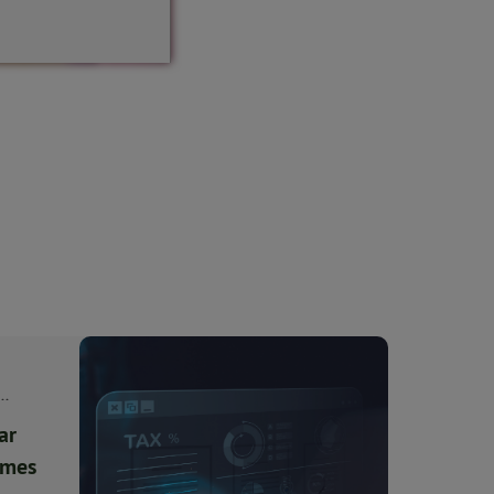
...
ar
imes