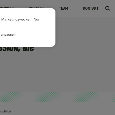
WERDEN!
PODCAST
TEAM
KONTAKT
d Marketingzwecken. Nur
l anpassen
sion, die
 schützt