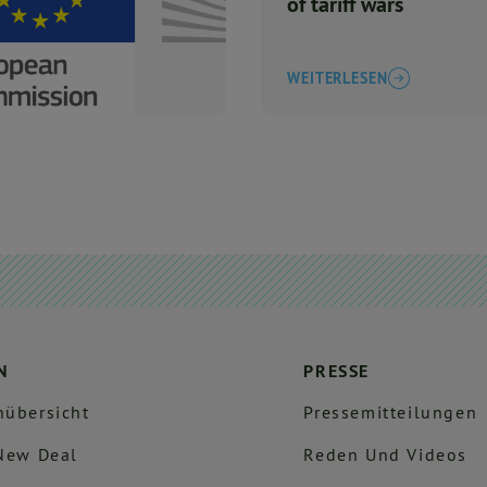
of tariff wars
WEITERLESEN
N
PRESSE
übersicht
Pressemitteilungen
New Deal
Reden Und Videos