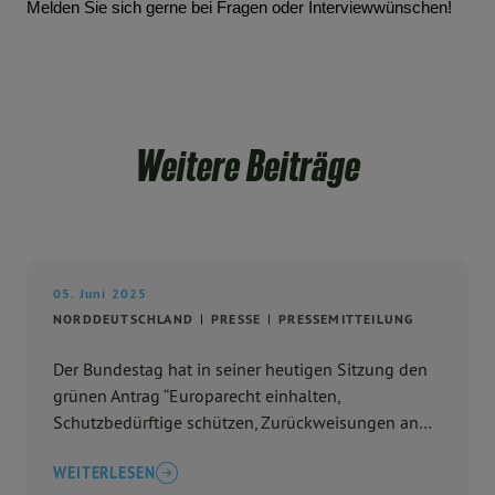
Melden Sie sich gerne bei Fragen oder Interviewwünschen!
Weitere Beiträge
05. Juni 2025
NORDDEUTSCHLAND
PRESSE
PRESSEMITTEILUNG
Der Bundestag hat in seiner heutigen Sitzung den
grünen Antrag “Europarecht einhalten,
Schutzbedürftige schützen, Zurückweisungen an
den Binnengrenzen beenden”, der die
WEITERLESEN
Bundesregierung dazu auffordert ...