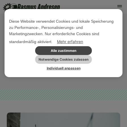
Diese Website verwendet Cookies und lokale Speicherung
zu Performance-, Personalisierungs- und
16. FEBRUAR 2022
Marketingzwecken. Nur erforderliche Cookies sind
Werftenkrise: Transformation zur
Mehr erfahren
standardmäßig aktiviert.
Klimaneutralität statt
Alle zustimmen
Lohnkürzungen
Notwendige Cookies zulassen
Individuell anpassen
NORDDEUTSCHLAND
PRESSEMITTEILUNG