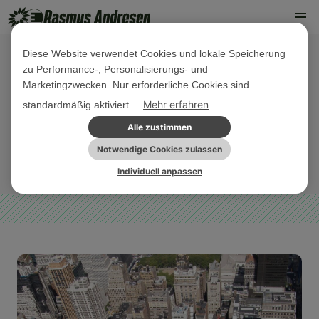
Diese Website verwendet Cookies und lokale Speicherung
zu Performance-, Personalisierungs- und
06. MAI 2026
Marketingzwecken. Nur erforderliche Cookies sind
Wohnungskrise lässt sich nicht mit
Mehr erfahren
standardmäßig aktiviert.
Empfehlungen lösen
Alle zustimmen
Notwendige Cookies zulassen
EU-WIRTSCHAFT
PRESSEMITTEILUNG
SOZIALE GERECHTIGKEIT
Individuell anpassen