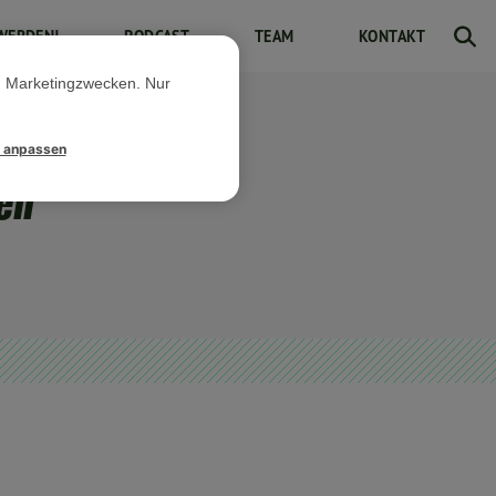
WERDEN!
PODCAST
TEAM
KONTAKT
d Marketingzwecken. Nur
l anpassen
cen