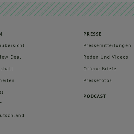
N
PRESSE
übersicht
Pressemitteilungen
New Deal
Reden Und Videos
shalt
Offene Briefe
heiten
Pressefotos
es
PODCAST
*
utschland