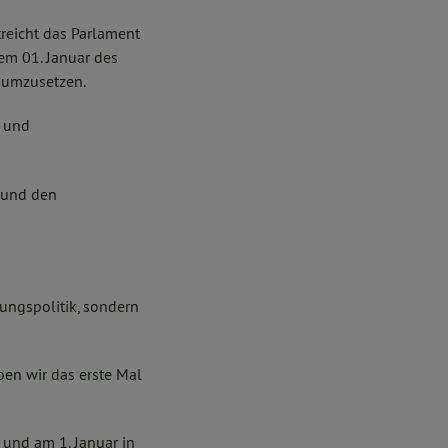
treicht das Parlament
em 01. Januar des
g umzusetzen.
n und
 und den
zungspolitik, sondern
ben wir das erste Mal
und am 1. Januar in