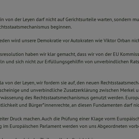
 von der Leyen darf nicht auf Gerichtsurteile warten, sondern m
chtsstaatsmechanismus beginnen.
eden wird unsere Demokratie vor Autokraten wie Viktor Orban nich
tsresolution haben wir klar gemacht, dass wir von der EU Kommis
ln und sich nicht zur Erfüllungsgehilfin von unverbindlichen Rat
sula von der Leyen, wir fordern sie auf, den neuen Rechtsstaatsmec
scheinige und unverbindliche Zusatzerklärung zwischen Merkel u
erwässerung des Rechtsstaatsmechanismus genutzt werden. Europa s
tlichkeit und Bürger*innenrechte, an diesen Fundamenten darf nic
eiter Druck machen. Auch die Prüfung einer Klage vorm Europäisc
 im Europäischen Parlament werden von uns Abgeordneten vorber