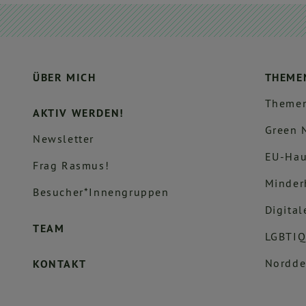
ÜBER MICH
THEME
Themen
AKTIV WERDEN!
Green 
Newsletter
EU-Hau
Frag Rasmus!
Minder
Besucher*innengruppen
Digital
TEAM
LGBTIQ
Nordde
KONTAKT