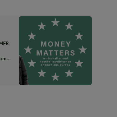
 MFR
stimmt
b