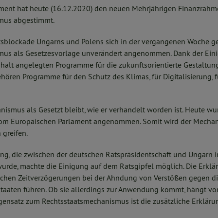
ament hat heute (16.12.2020) den neuen Mehrjährigen Finanzrah
mus abgestimmt.
blockade Ungarns und Polens sich in der vergangenen Woche gel
mus als Gesetzesvorlage unverändert angenommen. Dank der Ein
alt angelegten Programme für die zukunftsorientierte Gestaltu
hören Programme für den Schutz des Klimas, für Digitalisierung, 
ismus als Gesetzt bleibt, wie er verhandelt worden ist. Heute wur
 vom Europäischen Parlament angenommen. Somit wird der Mecha
 greifen.
rung, die zwischen der deutschen Ratspräsidentschaft und Ungarn 
rde, machte die Einigung auf dem Ratsgipfel möglich. Die Erklär
hen Zeitverzögerungen bei der Ahndung von Verstößen gegen die
staaten führen. Ob sie allerdings zur Anwendung kommt, hängt v
ensatz zum Rechtsstaatsmechanismus ist die zusätzliche Erkläru