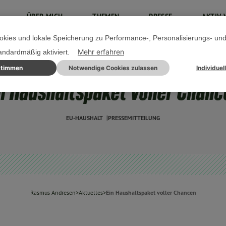
ÜBER MICH
THEMEN
PRESSE
AKTIV 
kies und lokale Speicherung zu Performance-, Personalisierungs- un
Mehr erfahren
tandardmäßig aktiviert.
stimmen
Notwendige Cookies zulassen
Individuel
16. DEZEMBER 2020
n Haushaltspaket voller Chan
EU-HAUSHALT
PRESSEMITTEILUNG
Rasmus Andresen
>
Aktuelles
>
Ein Haushaltspaket voller Chancen