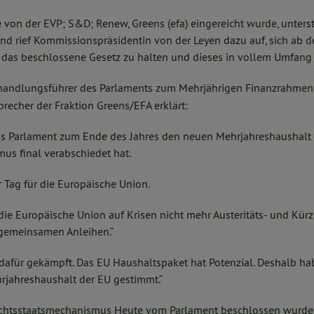
ie von der EVP; S&D; Renew, Greens (efa) eingereicht wurde, unters
nd rief Kommissionspräsidentin von der Leyen dazu auf, sich ab d
n das beschlossene Gesetz zu halten und dieses in vollem Umfan
rhandlungsführer des Parlaments zum Mehrjährigen Finanzrahme
precher der Fraktion Greens/EFA erklärt:
as Parlament zum Ende des Jahres den neuen Mehrjahreshaushalt
us final verabschiedet hat.
er Tag für die Europäische Union.
 die Europäische Union auf Krisen nicht mehr Austeritäts- und Kür
 gemeinsamen Anleihen.“
dafür gekämpft. Das EU Haushaltspaket hat Potenzial. Deshalb ha
rjahreshaushalt der EU gestimmt.“
 Rechtsstaatsmechanismus Heute vom Parlament beschlossen wurde 