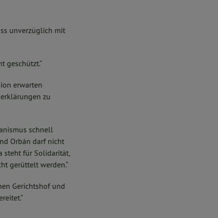
uss unverzüglich mit
t geschützt.“
sion erwarten
serklärungen zu
hanismus schnell
nd Orbán darf nicht
teht für Solidarität,
ht gerüttelt werden.“
hen Gerichtshof und
eitet.“