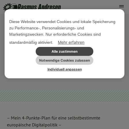
Diese Website verwendet Cookies und lokale Speicherung
zu Performance-, Personalisierungs- und
26. APRIL 2019
Marketingzwecken. Nur erforderliche Cookies sind
4-Punkte-Plan: Für ein freies
Mehr erfahren
standardmäßig aktiviert.
Internet, fairen Wettbewerb und
Alle zustimmen
digitale europäische Innovationen
Notwendige Cookies zulassen
Individuell anpassen
DIGITALES
SONSTIGES
– Mein 4-Punkte-Plan für eine selbstbestimmte
europäische Digitalpolitik –