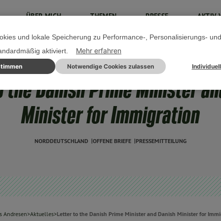
ÜBER MICH
THEMEN
PRESSE
AKTIV 
kies und lokale Speicherung zu Performance-, Personalisierungs- un
Mehr erfahren
tandardmäßig aktiviert.
stimmen
Notwendige Cookies zulassen
Individuel
13. APRIL 2023
o the Danish Prime Minister a
Minister for Immigration
NORDDEUTSCHLAND
OFFENE BRIEFE
PRESSEMITTEILUNG
s Andresen
>
Aktuelles
>
Letter to the Danish Prime Minister and Danish Minister for Immi