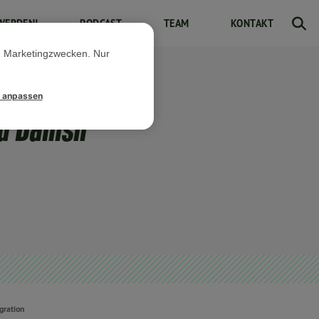
WERDEN!
PODCAST
TEAM
KONTAKT
d Marketingzwecken. Nur
l anpassen
nd Danish
gration