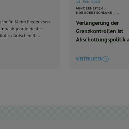
16. Feb. 2026
MINDERHEITEN
NORDDEUTSCHLAND
...
chefin Mette Frederiksen
Verlängerung der
Europaabgeordnete der
Grenzkontrollen ist
t der dänischen R ...
Abschottungspolitik 
dem Rücken Europas
WEITERLESEN