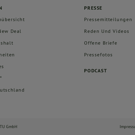
N
PRESSE
übersicht
Pressemitteilungen
New Deal
Reden Und Videos
shalt
Offene Briefe
heiten
Pressefotos
es
PODCAST
*
utschland
NTU GmbH
Impres