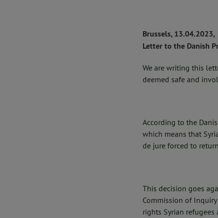
Brussels, 13.04.2023,
Letter to the Danish P
We are writing this let
deemed safe and involv
According to the Danis
which means that Syria
de jure
forced to retur
This decision goes ag
Commission of Inquiry 
rights Syrian refugees 