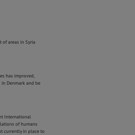
 of areas in Syria
tes has improved,
on in Denmark and be
t International
olations of humans
t currently in place to