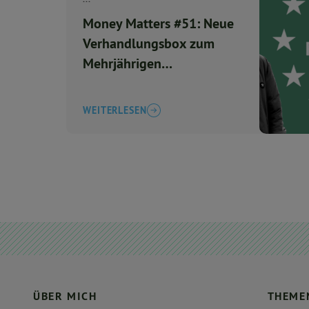
Money Matters #51: Neue
Verhandlungsbox zum
Mehrjährigen
Finanzrahmen (MFR)
WEITERLESEN
ÜBER MICH
THEME