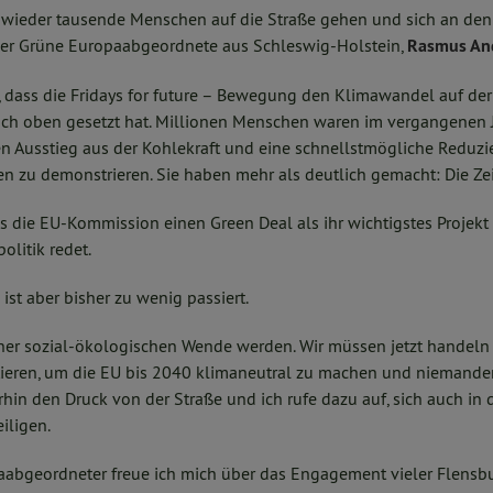
 wieder tausende Menschen auf die Straße gehen und sich an den
 der Grüne Europaabgeordnete aus Schleswig-Holstein,
Rasmus An
er, dass die Fridays for future – Bewegung den Klimawandel auf der
h oben gesetzt hat. Millionen Menschen waren im vergangenen J
en Ausstieg aus der Kohlekraft und eine schnellstmögliche Reduzi
 zu demonstrieren. Sie haben mehr als deutlich gemacht: Die Zeit
dass die EU-Kommission einen Green Deal als ihr wichtigstes Projekt
olitik redet.
ist aber bisher zu wenig passiert.
ner sozial-ökologischen Wende werden. Wir müssen jetzt handeln
ieren, um die EU bis 2040 klimaneutral zu machen und niemanden 
rhin den Druck von der Straße und ich rufe dazu auf, sich auch in
iligen.
aabgeordneter freue ich mich über das Engagement vieler Flensbu