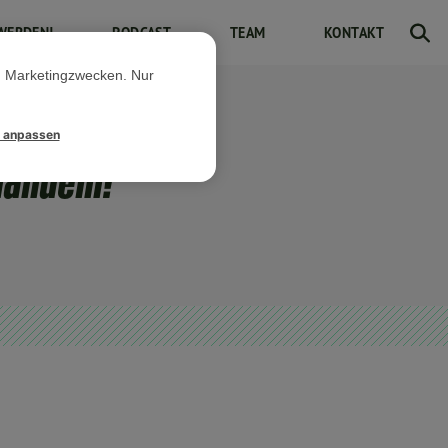
WERDEN!
PODCAST
TEAM
KONTAKT
d Marketingzwecken. Nur
l anpassen
handeln!