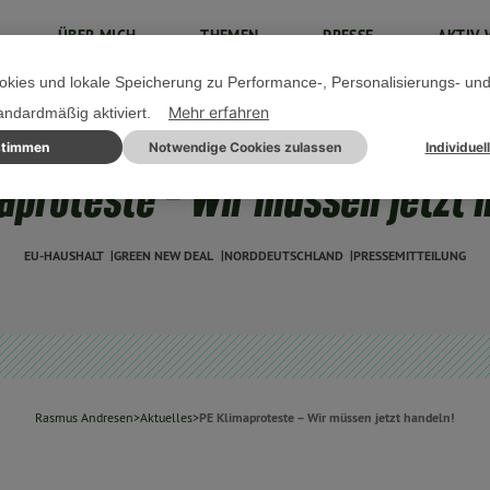
ÜBER MICH
THEMEN
PRESSE
AKTIV 
kies und lokale Speicherung zu Performance-, Personalisierungs- un
Mehr erfahren
tandardmäßig aktiviert.
stimmen
Notwendige Cookies zulassen
Individuel
09. JANUAR 2020
aproteste – Wir müssen jetzt 
EU-HAUSHALT
GREEN NEW DEAL
NORDDEUTSCHLAND
PRESSEMITTEILUNG
Rasmus Andresen
>
Aktuelles
>
PE Klimaproteste – Wir müssen jetzt handeln!