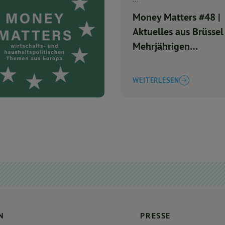
Money Matters #48 |
Aktuelles aus Brüsse
Mehrjährigen
Finanzrahmen 2028-
WEITERLESEN
N
PRESSE