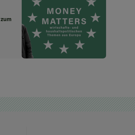
l zum
2034