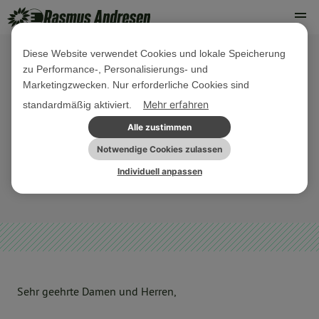
Diese Website verwendet Cookies und lokale Speicherung
zu Performance-, Personalisierungs- und
24. JANUAR 2019
Marketingzwecken. Nur erforderliche Cookies sind
PE/Rede Künstliche Intelligenz: Eine
Mehr erfahren
standardmäßig aktiviert.
Professur kann sinnvoll, aber nicht
Alle zustimmen
die einzige Antwort sein
Notwendige Cookies zulassen
Individuell anpassen
DIGITALES
PRESSEMITTEILUNG
REDEN UND VIDEO
Sehr geehrte Damen und Herren,