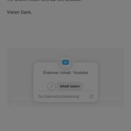
Vielen Dank.
Externer Inhalt
:
Youtube
i
i
Inhalt laden
Zur Datenschutzerklärung