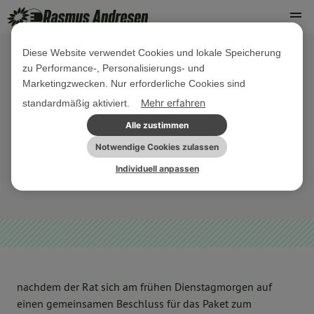
Diese Website verwendet Cookies und lokale Speicherung
zu Performance-, Personalisierungs- und
22. JULI 2020
Marketingzwecken. Nur erforderliche Cookies sind
Resolutionsentwurf – das EP bezieht
Mehr erfahren
standardmäßig aktiviert.
Position zum EU-Wiederaufbaufond
Alle zustimmen
und Mehrjahreshaushalt
Notwendige Cookies zulassen
Individuell anpassen
EU-HAUSHALT
PRESSEMITTEILUNG
nachdem der Rat sich am frühen Dienstagmorgen auf
einen gemeinsamen Beschluss für das Paket zum