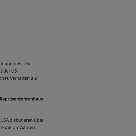
leugner ist. Die
l der US-
ches Verhalten als
s Repräsentantenhaus
 USA diskutieren über
ce die US Wahlen