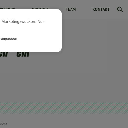
WERDEN!
PODCAST
TEAM
KONTAKT
d Marketingzwecken. Nur
l anpassen
n – ein
richt